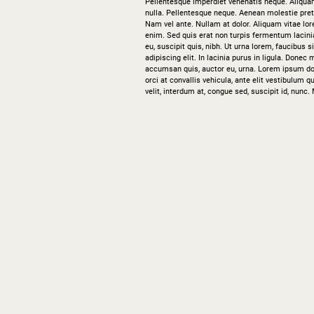
Pellentesque imperdiet venenatis neque. Aliquam n
nulla. Pellentesque neque. Aenean molestie pret
Nam vel ante. Nullam at dolor. Aliquam vitae lor
enim. Sed quis erat non turpis fermentum lacini
eu, suscipit quis, nibh. Ut urna lorem, faucibus 
adipiscing elit. In lacinia purus in ligula. Donec 
accumsan quis, auctor eu, urna. Lorem ipsum dol
orci at convallis vehicula, ante elit vestibulum
velit, interdum at, congue sed, suscipit id, nunc. 