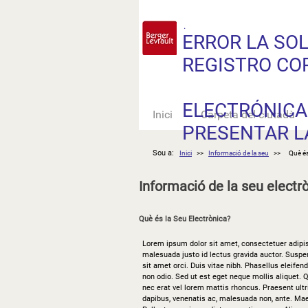
.
ERROR LA SOL
REGISTRO C
ACCEDA DE N
ELECTRÓNICA
Inici
Carpeta del ciutadà
PRESENTAR L
Sou a:
Inici
>>
Informació de la seu
>>
Què és
Informació de la seu electr
Què és la Seu Electrònica?
Lorem ipsum dolor sit amet, consectetuer adipisc
malesuada justo id lectus gravida auctor. Suspend
sit amet orci. Duis vitae nibh. Phasellus eleifen
non odio. Sed ut est eget neque mollis aliquet.
nec erat vel lorem mattis rhoncus. Praesent ultr
dapibus, venenatis ac, malesuada non, ante. Maec