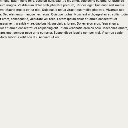
unc. Etiam nunc felis, suscipit quis, sagittis sit amet, adipiscing et, urna. Ut ultricies
ium magna. Vestibulum dolor nibh, pharetra pretium, ultrices eget, tincidunt sed, metus.
em. Mauris mollis est ut nisl. Quisque id tellus vitae risus mollis pharetra. Vivamus sed
a. Sed elementum augue nec lacus. Quisque luctus. Nunc est nibh, egestas at, sollicitudin
sit amet, consequat a, vulputate vel, felis. Lorem ipsum dolor sit amet, consectetuer
massa velit, gravida vitae, dapibus id, suscipit a, lorem. Donec eros eros, feugiat quis,
or sit amet, consectetuer adipiscing elit. Etiam venenatis arcu eu odio. Maecenas ornare,
 quam, eget semper pede urna eu tortor. Suspendisse iaculis semper nisl. Vivamus sapien
Morbi lobortis velit non dui. Aliquam ut orci.