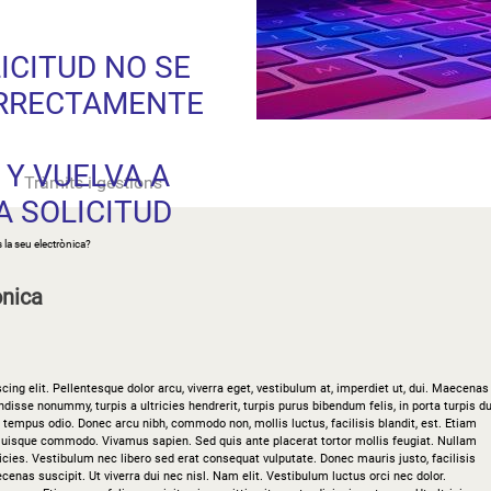
ICITUD NO SE
ORRECTAMENTE
UEVO A LA SEDE
 Y VUELVA A
Tràmits i gestions
A SOLICITUD
 la seu electrònica?
ònica
ing elit. Pellentesque dolor arcu, viverra eget, vestibulum at, imperdiet ut, dui. Maecenas
isse nonummy, turpis a ultricies hendrerit, turpis purus bibendum felis, in porta turpis du
d tempus odio. Donec arcu nibh, commodo non, mollis luctus, facilisis blandit, est. Etiam
 Quisque commodo. Vivamus sapien. Sed quis ante placerat tortor mollis feugiat. Nullam
icies. Vestibulum nec libero sed erat consequat vulputate. Donec mauris justo, facilisis
enas suscipit. Ut viverra dui nec nisl. Nam elit. Vestibulum luctus orci nec dolor.